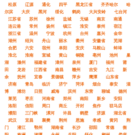
松原
辽源
通化
四平
黑龙江省
齐齐哈尔
哈
尔滨
大庆
黑河
绥化
鹤岗
大兴安岭
七台河
江苏省
苏州
徐州
盐城
无锡
南京
南通
连云港
常州
扬州
镇江
淮安
泰州
宿迁
浙江省
温州
宁波
杭州
台州
嘉兴
金华
湖州
绍兴
舟山
丽水
衢州
安徽省
芜湖
合肥
六安
宿州
阜阳
安庆
马鞍山
蚌埠
淮北
淮南
宣城
黄山
铜陵
亳州
池州
巢
湖
滁州
福建省
漳州
泉州
厦门
福州
莆
田
龙岩
江西省
南昌
赣州
吉安
九江
新
余
抚州
宜春
景德镇
萍乡
鹰潭
山东省
济南
青岛
临沂
济宁
菏泽
烟台
泰安
淄
博
潍坊
日照
威海
滨州
东营
聊城
德州
莱芜
枣庄
河南省
郑州
南阳
新乡
安阳
洛阳
信阳
周口
商丘
开封
焦作
驻马店
濮阳
三门峡
漯河
许昌
鹤壁
济源
湖北省
武汉
宜昌
襄樊
荆州
恩施
孝感
黄冈
荆
门
潜江
鄂州
湖南省
长沙
邵阳
常德
衡
阳
株洲
湘潭
永州
岳阳
怀化
郴州
娄底