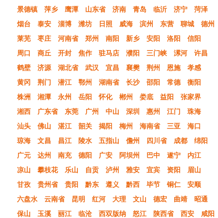
景德镇
萍乡
鹰潭
山东省
济南
青岛
临沂
济宁
菏泽
烟台
泰安
淄博
潍坊
日照
威海
滨州
东营
聊城
德州
莱芜
枣庄
河南省
郑州
南阳
新乡
安阳
洛阳
信阳
周口
商丘
开封
焦作
驻马店
濮阳
三门峡
漯河
许昌
鹤壁
济源
湖北省
武汉
宜昌
襄樊
荆州
恩施
孝感
黄冈
荆门
潜江
鄂州
湖南省
长沙
邵阳
常德
衡阳
株洲
湘潭
永州
岳阳
怀化
郴州
娄底
益阳
张家界
湘西
广东省
东莞
广州
中山
深圳
惠州
江门
珠海
汕头
佛山
湛江
韶关
揭阳
梅州
海南省
三亚
海口
琼海
文昌
昌江
陵水
五指山
儋州
四川省
成都
绵阳
广元
达州
南充
德阳
广安
阿坝州
巴中
遂宁
内江
凉山
攀枝花
乐山
自贡
泸州
雅安
宜宾
资阳
眉山
甘孜
贵州省
贵阳
黔东
遵义
黔西
毕节
铜仁
安顺
六盘水
云南省
昆明
红河
大理
文山
德宏
曲靖
昭通
保山
玉溪
丽江
临沧
西双版纳
怒江
陕西省
西安
咸阳