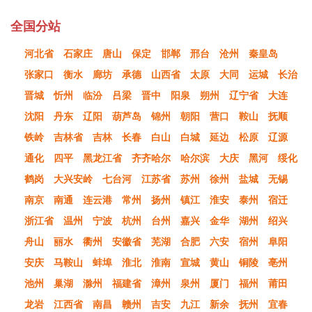
全国分站
河北省
石家庄
唐山
保定
邯郸
邢台
沧州
秦皇岛
张家口
衡水
廊坊
承德
山西省
太原
大同
运城
长治
晋城
忻州
临汾
吕梁
晋中
阳泉
朔州
辽宁省
大连
沈阳
丹东
辽阳
葫芦岛
锦州
朝阳
营口
鞍山
抚顺
铁岭
吉林省
吉林
长春
白山
白城
延边
松原
辽源
通化
四平
黑龙江省
齐齐哈尔
哈尔滨
大庆
黑河
绥化
鹤岗
大兴安岭
七台河
江苏省
苏州
徐州
盐城
无锡
南京
南通
连云港
常州
扬州
镇江
淮安
泰州
宿迁
浙江省
温州
宁波
杭州
台州
嘉兴
金华
湖州
绍兴
舟山
丽水
衢州
安徽省
芜湖
合肥
六安
宿州
阜阳
安庆
马鞍山
蚌埠
淮北
淮南
宣城
黄山
铜陵
亳州
池州
巢湖
滁州
福建省
漳州
泉州
厦门
福州
莆田
龙岩
江西省
南昌
赣州
吉安
九江
新余
抚州
宜春