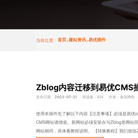
当前位置：
首页
>
建站资讯
>
易优插件
Zblog内容迁移到易优CMS
发布日期：
阅读量：934
作者：速优网络
2023-07-21
使用本插件先了解以下内容【注意事项】必须是易优cms
CMS网站请绕道。新网站必须安装在与Zblog老网
网站相同，具体看教程说明。 【转换教程】我们假设Zbl