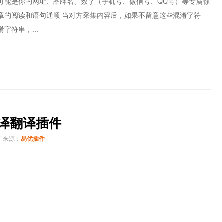
可能是你的网址、品牌名、数字（手机号、微信号、QQ号）等专属你
章的阅读和语句通顺 当对方采集内容后，如果不留意这些混淆字符
字符串，...
直译翻译插件
来源：
易优插件