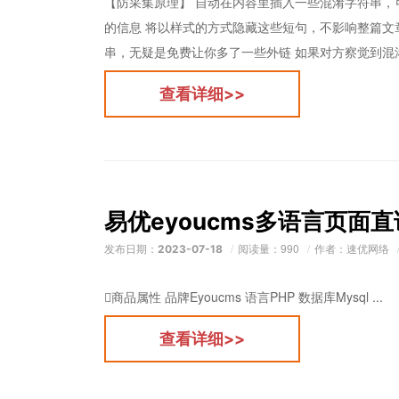
【防采集原理】 自动在内容里插入一些混淆字符串，
的信息 将以样式的方式隐藏这些短句，不影响整篇文
串，无疑是免费让你多了一些外链 如果对方察觉到混淆
查看详细>>
易优eyoucms多语言页面
发布日期：
阅读量：990
作者：速优网络
2023-07-18
商品属性 品牌Eyoucms 语言PHP 数据库Mysql ...
查看详细>>