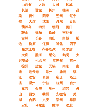
山西省
太原
大同
运城
长治
晋城
忻州
临汾
吕
梁
晋中
阳泉
朔州
辽宁
省
大连
沈阳
丹东
辽阳
葫芦岛
锦州
朝阳
营口
鞍山
抚顺
铁岭
吉林省
吉林
长春
白山
白城
延
边
松原
辽源
通化
四平
黑龙江省
齐齐哈尔
哈尔滨
大庆
黑河
绥化
鹤岗
大
兴安岭
七台河
江苏省
苏州
徐州
盐城
无锡
南京
南
通
连云港
常州
扬州
镇
江
淮安
泰州
宿迁
浙江
省
温州
宁波
杭州
台州
嘉兴
金华
湖州
绍兴
舟
山
丽水
衢州
安徽省
芜
湖
合肥
六安
宿州
阜阳
安庆
马鞍山
蚌埠
淮北