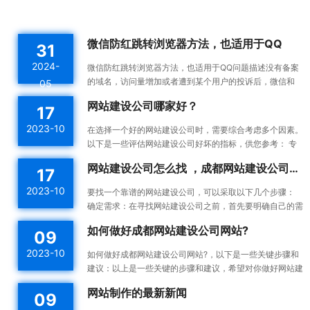
微信防红跳转浏览器方法，也适用于QQ
31
2024-
微信防红跳转浏览器方法，也适用于QQ问题描述没有备案
的域名，访问量增加或者遭到某个用户的投诉后，微信和
05
QQ内置浏览器会触发风控机制，将对应域名拉入分类黑名
网站建设公司哪家好？
17
单。这...
2023-10
在选择一个好的网站建设公司时，需要综合考虑多个因素。
以下是一些评估网站建设公司好坏的指标，供您参考： 专
业能力：一个好的网站建设公司应该具备专业的技术能力...
网站建设公司怎么找 ，成都网站建设公司做网站靠谱吗
17
2023-10
要找一个靠谱的网站建设公司，可以采取以下几个步骤：
确定需求：在寻找网站建设公司之前，首先要明确自己的需
求。确定你想要建设的网站类型、功能需求、预算等，这...
如何做好成都网站建设公司网站?
09
2023-10
如何做好成都网站建设公司网站?，以下是一些关键步骤和
建议：以上是一些关键的步骤和建议，希望对你做好网站建
设有所帮助。确定目标和受众：在开始建设网站之前，明确
网站制作的最新新闻
09
你的...