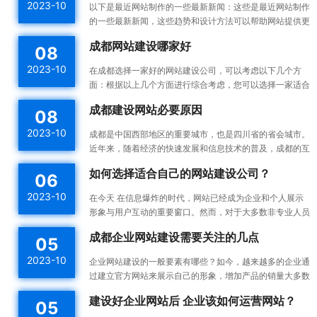
2023-10
以下是最近网站制作的一些最新新闻：这些是最近网站制作
的一些最新新闻，这些趋势和设计方法可以帮助网站提供更
好的用户体验，并提高网站的可用性和可访问性。响应式设
成都网站建设哪家好
08
计：...
2023-10
在成都选择一家好的网站建设公司，可以考虑以下几个方
面：根据以上几个方面进行综合考虑，您可以选择一家适合
您需求的成都网站建设公司。建议您在选择之前多与不同的
成都建设网站必要原因
08
公司进...
2023-10
成都是中国西部地区的重要城市，也是四川省的省会城市。
近年来，随着经济的快速发展和信息技术的普及，成都的互
联网产业也蓬勃发展。为了更好地宣传成都的发展成果和吸
如何选择适合自己的网站建设公司？
06
引更...
2023-10
在今天 在信息爆炸的时代，网站已经成为企业和个人展示
形象与用户互动的重要窗口。然而，对于大多数非专业人员
来说，构建一个高效的、漂亮的网站不是一件容易的事情。
成都企业网站建设需要关注的几点
05
所以...
2023-10
企业网站建设的一般要素有哪些？如今，越来越多的企业通
过建立官方网站来展示自己的形象，增加产品的销量大多数
企业都没有自己专门的网站建设团队，如何建设企业网站是
建设好企业网站后 企业该如何运营网站？
05
一件...