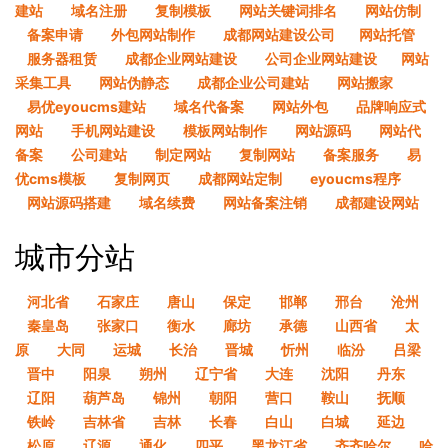
建站
域名注册
复制模板
网站关键词排名
网站仿制
备案申请
外包网站制作
成都网站建设公司​
网站托管
服务器租赁
成都企业网站建设
公司企业网站建设​
网站
采集工具
网站伪静态
成都企业公司建站
网站搬家
易优eyoucms建站
域名代备案
网站外包
品牌响应式
网站
手机网站建设
模板网站制作
网站源码
网站代
备案
公司建站
制定网站
复制网站
备案服务
易
优cms模板
复制网页
成都网站定制
eyoucms程序
网站源码搭建
域名续费
网站备案注销
成都建设网站
城市分站
河北省
石家庄
唐山
保定
邯郸
邢台
沧州
秦皇岛
张家口
衡水
廊坊
承德
山西省
太
原
大同
运城
长治
晋城
忻州
临汾
吕梁
晋中
阳泉
朔州
辽宁省
大连
沈阳
丹东
辽阳
葫芦岛
锦州
朝阳
营口
鞍山
抚顺
铁岭
吉林省
吉林
长春
白山
白城
延边
松原
辽源
通化
四平
黑龙江省
齐齐哈尔
哈