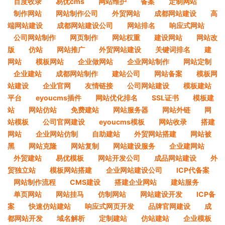
百度收录
易优cms
网站维护
备案
定制网站
制作网站
网站制作公司
外贸网站
成都网站建设
高
端网站建设
成都网站建设公司
网站排名
响应式网站
公司网站制作
网页制作
网站权重
建设网站
网站改
版
仿站
网站推广
外贸网站建设
关键词排名
建
网站
模板网站
企业做网站
企业网站制作
网站定制
企业建站
成都网站制作
建站公司
网站备案
模板网
站建设
企业官网
友情链接
公司网站建设
模板建站
平台
eyoucms插件
网站优化排名
SSL证书
模板建
站
网站仿站
免费建站
网站服务器
网站外链
网
站模板
公司官网建设
eyoucms模板
网站收录
搭建
网站
企业网站仿制
自助建站
外贸网站搭建
网站被
黑
网站克隆
网站复制
网站建设服务
企业建网站
外贸建站
易优模板
网站开发公司
成品网站建设
外
贸独立站
模板网站搭建
企业网站建设公司
ICP代备案
网站制作流程
CMS建设
搭建企业网站
建站服务
单页网站
网站挂马
仿制网站
网站建设开发
ICP备
案
快速仿站建站
响应式网页开发
品牌官网建设
成
都网站开发
域名解析
定制建站
仿站建站
企业模板