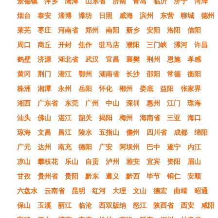
景德镇
萍乡
鹰潭
山东省
济南
青岛
临沂
济宁
菏泽
烟台
泰安
淄博
潍坊
日照
威海
滨州
东营
聊城
德州
莱芜
枣庄
河南省
郑州
南阳
新乡
安阳
洛阳
信阳
周口
商丘
开封
焦作
驻马店
濮阳
三门峡
漯河
许昌
鹤壁
济源
湖北省
武汉
宜昌
襄樊
荆州
恩施
孝感
黄冈
荆门
潜江
鄂州
湖南省
长沙
邵阳
常德
衡阳
株洲
湘潭
永州
岳阳
怀化
郴州
娄底
益阳
张家界
湘西
广东省
东莞
广州
中山
深圳
惠州
江门
珠海
汕头
佛山
湛江
韶关
揭阳
梅州
海南省
三亚
海口
琼海
文昌
昌江
陵水
五指山
儋州
四川省
成都
绵阳
广元
达州
南充
德阳
广安
阿坝州
巴中
遂宁
内江
凉山
攀枝花
乐山
自贡
泸州
雅安
宜宾
资阳
眉山
甘孜
贵州省
贵阳
黔东
遵义
黔西
毕节
铜仁
安顺
六盘水
云南省
昆明
红河
大理
文山
德宏
曲靖
昭通
保山
玉溪
丽江
临沧
西双版纳
怒江
陕西省
西安
咸阳