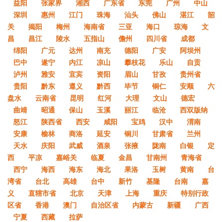
益阳
张家界
湘西
广东省
东莞
广州
中山
深圳
惠州
江门
珠海
汕头
佛山
湛江
韶
关
揭阳
梅州
海南省
三亚
海口
琼海
文
昌
昌江
陵水
五指山
儋州
四川省
成都
绵阳
广元
达州
南充
德阳
广安
阿坝州
巴中
遂宁
内江
凉山
攀枝花
乐山
自贡
泸州
雅安
宜宾
资阳
眉山
甘孜
贵州省
贵阳
黔东
遵义
黔西
毕节
铜仁
安顺
六
盘水
云南省
昆明
红河
大理
文山
德宏
曲靖
昭通
保山
玉溪
丽江
临沧
西双版纳
怒江
陕西省
西安
咸阳
宝鸡
汉中
渭南
安康
榆林
商洛
延安
铜川
甘肃省
兰州
天水
庆阳
武威
酒泉
张掖
陇南
白银
定
西
平凉
嘉峪关
临夏
金昌
甘南州
青海省
西宁
海西
海东
海北
果洛
玉树
黄南
台
湾省
台北
高雄
台中
新竹
基隆
台南
嘉
义
直辖市省
北京
天津
上海
重庆
特别行政
区省
香港
澳门
自治区省
内蒙古
新疆
广西
宁夏
西藏
拉萨