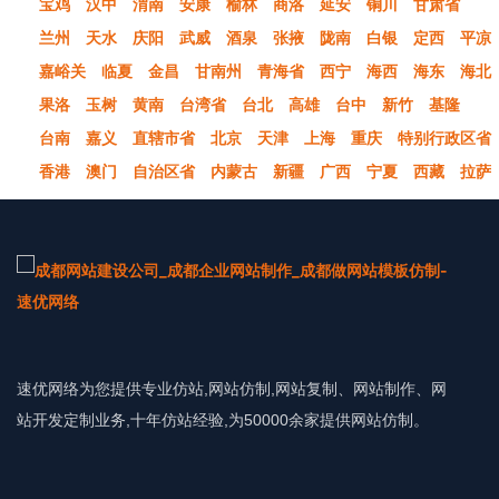
宝鸡
汉中
渭南
安康
榆林
商洛
延安
铜川
甘肃省
兰州
天水
庆阳
武威
酒泉
张掖
陇南
白银
定西
平凉
嘉峪关
临夏
金昌
甘南州
青海省
西宁
海西
海东
海北
果洛
玉树
黄南
台湾省
台北
高雄
台中
新竹
基隆
台南
嘉义
直辖市省
北京
天津
上海
重庆
特别行政区省
香港
澳门
自治区省
内蒙古
新疆
广西
宁夏
西藏
拉萨
速优网络为您提供专业仿站,网站仿制,网站复制、网站制作、网
站开发定制业务,十年仿站经验,为50000余家提供网站仿制。