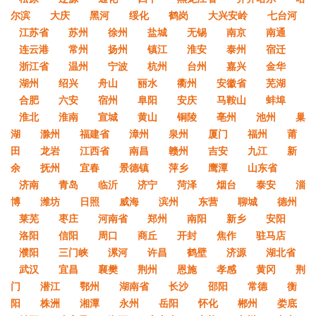
尔滨
大庆
黑河
绥化
鹤岗
大兴安岭
七台河
江苏省
苏州
徐州
盐城
无锡
南京
南通
连云港
常州
扬州
镇江
淮安
泰州
宿迁
浙江省
温州
宁波
杭州
台州
嘉兴
金华
湖州
绍兴
舟山
丽水
衢州
安徽省
芜湖
合肥
六安
宿州
阜阳
安庆
马鞍山
蚌埠
淮北
淮南
宣城
黄山
铜陵
亳州
池州
巢
湖
滁州
福建省
漳州
泉州
厦门
福州
莆
田
龙岩
江西省
南昌
赣州
吉安
九江
新
余
抚州
宜春
景德镇
萍乡
鹰潭
山东省
济南
青岛
临沂
济宁
菏泽
烟台
泰安
淄
博
潍坊
日照
威海
滨州
东营
聊城
德州
莱芜
枣庄
河南省
郑州
南阳
新乡
安阳
洛阳
信阳
周口
商丘
开封
焦作
驻马店
濮阳
三门峡
漯河
许昌
鹤壁
济源
湖北省
武汉
宜昌
襄樊
荆州
恩施
孝感
黄冈
荆
门
潜江
鄂州
湖南省
长沙
邵阳
常德
衡
阳
株洲
湘潭
永州
岳阳
怀化
郴州
娄底