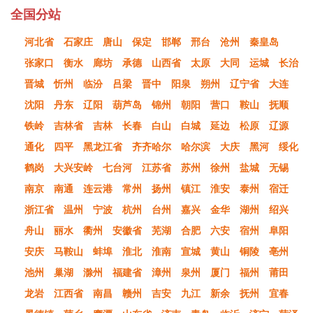
全国分站
河北省
石家庄
唐山
保定
邯郸
邢台
沧州
秦皇岛
张家口
衡水
廊坊
承德
山西省
太原
大同
运城
长治
晋城
忻州
临汾
吕梁
晋中
阳泉
朔州
辽宁省
大连
沈阳
丹东
辽阳
葫芦岛
锦州
朝阳
营口
鞍山
抚顺
铁岭
吉林省
吉林
长春
白山
白城
延边
松原
辽源
通化
四平
黑龙江省
齐齐哈尔
哈尔滨
大庆
黑河
绥化
鹤岗
大兴安岭
七台河
江苏省
苏州
徐州
盐城
无锡
南京
南通
连云港
常州
扬州
镇江
淮安
泰州
宿迁
浙江省
温州
宁波
杭州
台州
嘉兴
金华
湖州
绍兴
舟山
丽水
衢州
安徽省
芜湖
合肥
六安
宿州
阜阳
安庆
马鞍山
蚌埠
淮北
淮南
宣城
黄山
铜陵
亳州
池州
巢湖
滁州
福建省
漳州
泉州
厦门
福州
莆田
龙岩
江西省
南昌
赣州
吉安
九江
新余
抚州
宜春