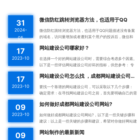
微信防红跳转浏览器方法，也适用于QQ
31
2024-
微信防红跳转浏览器方法，也适用于QQ问题描述没有备案
的域名，访问量增加或者遭到某个用户的投诉后，微信和
05
QQ内置浏览器会触发风控机制，将对应域名拉入分类黑名
网站建设公司哪家好？
17
单。这...
2023-10
在选择一个好的网站建设公司时，需要综合考虑多个因素。
以下是一些评估网站建设公司好坏的指标，供您参考： 专
业能力：一个好的网站建设公司应该具备专业的技术能力...
网站建设公司怎么找 ，成都网站建设公司做网站靠谱吗
17
2023-10
要找一个靠谱的网站建设公司，可以采取以下几个步骤：
确定需求：在寻找网站建设公司之前，首先要明确自己的需
求。确定你想要建设的网站类型、功能需求、预算等，这...
如何做好成都网站建设公司网站?
09
2023-10
如何做好成都网站建设公司网站?，以下是一些关键步骤和
建议：以上是一些关键的步骤和建议，希望对你做好网站建
设有所帮助。确定目标和受众：在开始建设网站之前，明确
网站制作的最新新闻
09
你的...