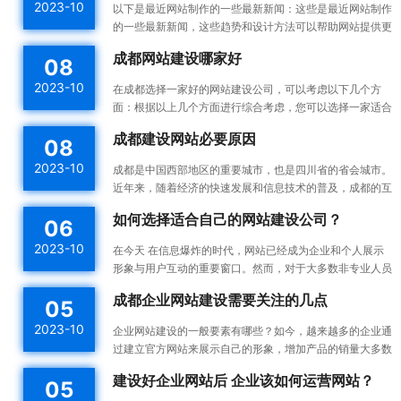
2023-10
以下是最近网站制作的一些最新新闻：这些是最近网站制作
的一些最新新闻，这些趋势和设计方法可以帮助网站提供更
好的用户体验，并提高网站的可用性和可访问性。响应式设
成都网站建设哪家好
08
计：...
2023-10
在成都选择一家好的网站建设公司，可以考虑以下几个方
面：根据以上几个方面进行综合考虑，您可以选择一家适合
您需求的成都网站建设公司。建议您在选择之前多与不同的
成都建设网站必要原因
08
公司进...
2023-10
成都是中国西部地区的重要城市，也是四川省的省会城市。
近年来，随着经济的快速发展和信息技术的普及，成都的互
联网产业也蓬勃发展。为了更好地宣传成都的发展成果和吸
如何选择适合自己的网站建设公司？
06
引更...
2023-10
在今天 在信息爆炸的时代，网站已经成为企业和个人展示
形象与用户互动的重要窗口。然而，对于大多数非专业人员
来说，构建一个高效的、漂亮的网站不是一件容易的事情。
成都企业网站建设需要关注的几点
05
所以...
2023-10
企业网站建设的一般要素有哪些？如今，越来越多的企业通
过建立官方网站来展示自己的形象，增加产品的销量大多数
企业都没有自己专门的网站建设团队，如何建设企业网站是
建设好企业网站后 企业该如何运营网站？
05
一件...