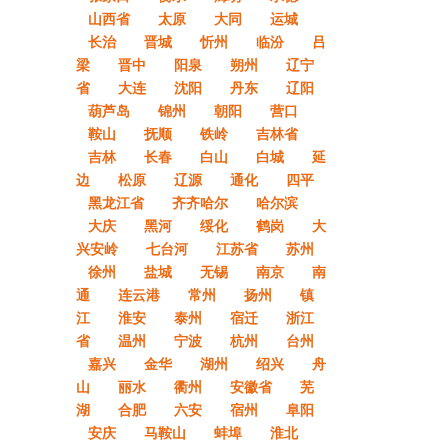
山西省
太原
大同
运城
长治
晋城
忻州
临汾
吕
梁
晋中
阳泉
朔州
辽宁
省
大连
沈阳
丹东
辽阳
葫芦岛
锦州
朝阳
营口
鞍山
抚顺
铁岭
吉林省
吉林
长春
白山
白城
延
边
松原
辽源
通化
四平
黑龙江省
齐齐哈尔
哈尔滨
大庆
黑河
绥化
鹤岗
大
兴安岭
七台河
江苏省
苏州
徐州
盐城
无锡
南京
南
通
连云港
常州
扬州
镇
江
淮安
泰州
宿迁
浙江
省
温州
宁波
杭州
台州
嘉兴
金华
湖州
绍兴
舟
山
丽水
衢州
安徽省
芜
湖
合肥
六安
宿州
阜阳
安庆
马鞍山
蚌埠
淮北