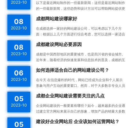
2023-10
以下是最近网站制作的一些最新新闻：这些是最近网站制作
的一些最新新闻，这些趋势和设计方法可以帮助网站提供更
好的用户体验，并提高网站的可用性和可访问性。响应式设
成都网站建设哪家好
08
计：...
2023-10
在成都选择一家好的网站建设公司，可以考虑以下几个方
面：根据以上几个方面进行综合考虑，您可以选择一家适合
您需求的成都网站建设公司。建议您在选择之前多与不同的
成都建设网站必要原因
08
公司进...
2023-10
成都是中国西部地区的重要城市，也是四川省的省会城市。
近年来，随着经济的快速发展和信息技术的普及，成都的互
联网产业也蓬勃发展。为了更好地宣传成都的发展成果和吸
如何选择适合自己的网站建设公司？
06
引更...
2023-10
在今天 在信息爆炸的时代，网站已经成为企业和个人展示
形象与用户互动的重要窗口。然而，对于大多数非专业人员
来说，构建一个高效的、漂亮的网站不是一件容易的事情。
成都企业网站建设需要关注的几点
05
所以...
2023-10
企业网站建设的一般要素有哪些？如今，越来越多的企业通
过建立官方网站来展示自己的形象，增加产品的销量大多数
企业都没有自己专门的网站建设团队，如何建设企业网站是
建设好企业网站后 企业该如何运营网站？
05
一件...