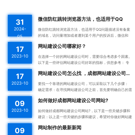
微信防红跳转浏览器方法，也适用于QQ
31
2024-
微信防红跳转浏览器方法，也适用于QQ问题描述没有备案
的域名，访问量增加或者遭到某个用户的投诉后，微信和
05
QQ内置浏览器会触发风控机制，将对应域名拉入分类黑名
网站建设公司哪家好？
17
单。这...
2023-10
在选择一个好的网站建设公司时，需要综合考虑多个因素。
以下是一些评估网站建设公司好坏的指标，供您参考： 专
业能力：一个好的网站建设公司应该具备专业的技术能力...
网站建设公司怎么找 ，成都网站建设公司做网站靠谱吗
17
2023-10
要找一个靠谱的网站建设公司，可以采取以下几个步骤：
确定需求：在寻找网站建设公司之前，首先要明确自己的需
求。确定你想要建设的网站类型、功能需求、预算等，这...
如何做好成都网站建设公司网站?
09
2023-10
如何做好成都网站建设公司网站?，以下是一些关键步骤和
建议：以上是一些关键的步骤和建议，希望对你做好网站建
设有所帮助。确定目标和受众：在开始建设网站之前，明确
网站制作的最新新闻
09
你的...