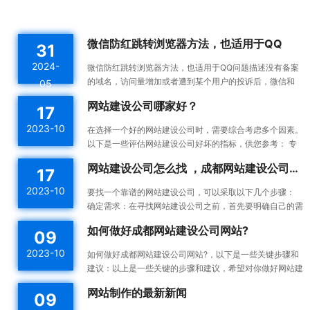
微信防红跳转浏览器方法，也适用于QQ
31
2024-
微信防红跳转浏览器方法，也适用于QQ问题描述没有备案
的域名，访问量增加或者遭到某个用户的投诉后，微信和
05
QQ内置浏览器会触发风控机制，将对应域名拉入分类黑名
网站建设公司哪家好？
17
单。这...
2023-10
在选择一个好的网站建设公司时，需要综合考虑多个因素。
以下是一些评估网站建设公司好坏的指标，供您参考： 专
业能力：一个好的网站建设公司应该具备专业的技术能力...
网站建设公司怎么找 ，成都网站建设公司做网站靠谱吗
17
2023-10
要找一个靠谱的网站建设公司，可以采取以下几个步骤：
确定需求：在寻找网站建设公司之前，首先要明确自己的需
求。确定你想要建设的网站类型、功能需求、预算等，这...
如何做好成都网站建设公司网站?
09
2023-10
如何做好成都网站建设公司网站?，以下是一些关键步骤和
建议：以上是一些关键的步骤和建议，希望对你做好网站建
设有所帮助。确定目标和受众：在开始建设网站之前，明确
网站制作的最新新闻
09
你的...