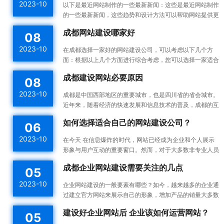
2023-10
以下是最近网站制作的一些最新新闻：这些是最近网站制作
的一些最新新闻，这些趋势和设计方法可以帮助网站提供更
好的用户体验，并提高网站的可用性和可访问性。响应式设
成都网站建设哪家好
08
计：...
2023-10
在成都选择一家好的网站建设公司，可以考虑以下几个方
面：根据以上几个方面进行综合考虑，您可以选择一家适合
您需求的成都网站建设公司。建议您在选择之前多与不同的
成都建设网站必要原因
08
公司进...
2023-10
成都是中国西部地区的重要城市，也是四川省的省会城市。
近年来，随着经济的快速发展和信息技术的普及，成都的互
联网产业也蓬勃发展。为了更好地宣传成都的发展成果和吸
如何选择适合自己的网站建设公司？
06
引更...
2023-10
在今天 在信息爆炸的时代，网站已经成为企业和个人展示
形象与用户互动的重要窗口。然而，对于大多数非专业人员
来说，构建一个高效的、漂亮的网站不是一件容易的事情。
成都企业网站建设需要关注的几点
05
所以...
2023-10
企业网站建设的一般要素有哪些？如今，越来越多的企业通
过建立官方网站来展示自己的形象，增加产品的销量大多数
企业都没有自己专门的网站建设团队，如何建设企业网站是
建设好企业网站后 企业该如何运营网站？
05
一件...