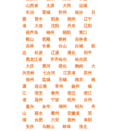
山西省
太原
大同
运城
长治
晋城
忻州
临汾
吕
梁
晋中
阳泉
朔州
辽宁
省
大连
沈阳
丹东
辽阳
葫芦岛
锦州
朝阳
营口
鞍山
抚顺
铁岭
吉林省
吉林
长春
白山
白城
延
边
松原
辽源
通化
四平
黑龙江省
齐齐哈尔
哈尔滨
大庆
黑河
绥化
鹤岗
大
兴安岭
七台河
江苏省
苏州
徐州
盐城
无锡
南京
南
通
连云港
常州
扬州
镇
江
淮安
泰州
宿迁
浙江
省
温州
宁波
杭州
台州
嘉兴
金华
湖州
绍兴
舟
山
丽水
衢州
安徽省
芜
湖
合肥
六安
宿州
阜阳
安庆
马鞍山
蚌埠
淮北